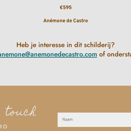
€595
Anémone de Castro
Heb je interesse in dit schilderij?
anemone@anemonedecastro.com
of onderst
n touch
RO