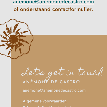
anemone@anemonedecastro.com
of onderstaand contactformulier.
Let's get in touch
ANÉMONE DE CASTRO
anemone@anemonedecastro.com
Algemene Voorwaarden